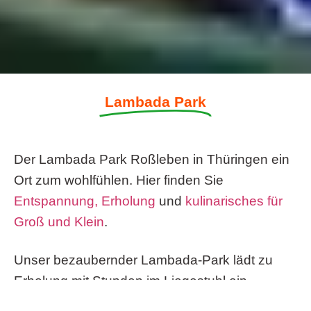
Lambada Park
Der Lambada Park Roßleben in Thüringen ein
Ort zum wohlfühlen. Hier finden Sie
Entspannung, Erholung
und
kulinarisches für
Groß und Klein
.
Unser bezaubernder Lambada-Park lädt zu
Erholung mit Stunden im Liegestuhl ein.
Genießen Sie die schöne Lage und unseren